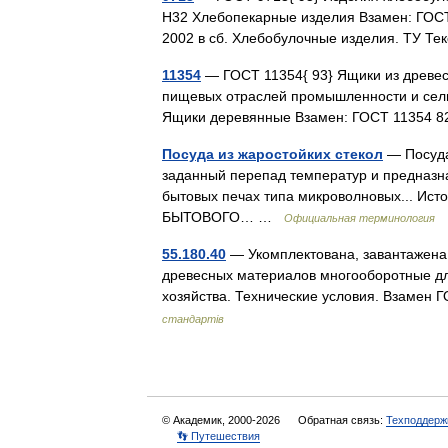
Н32 Хлебопекарные изделия Взамен: ГОСТ
2002 в сб. Хлебобулочные изделия. ТУ Т
11354
— ГОСТ 11354{ 93} Ящики из древе
пищевых отраслей промышленности и сельс
Ящики деревянные Взамен: ГОСТ 11354 8
Посуда из жаростойких стекол
— Посуда
заданный перепад температур и предназна
бытовых печах типа микроволновых... 
БЫТОВОГО… …
Официальная терминология
55.180.40
— Укомплектована, завантажена
древесных материалов многооборотные дл
хозяйства. Технические условия. Взамен
стандартів
© Академик, 2000-2026
Обратная связь:
Техподдерж
👣 Путешествия