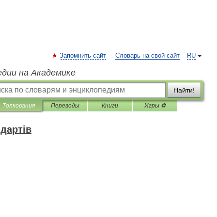
Запомнить сайт
Словарь на свой сайт
RU
едии на Академике
Найти!
Толкования
Переводы
Книги
Игры ⚽
дартів