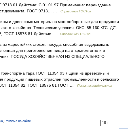
 9713 61 Действие: С 01.01.97 Примечание: переиздание
екст документа: ГОСТ 9713… …
Справочник ГОСТов
сины и древесных материалов многооборотные для продукции
кого хозяйства. Технические условия. ОКС: 55.160 КГС: Д71
2, ГОСТ 18575 81 Действие …
Справочник ГОСТов
 из жаростойких стекол: посуда, способная выдерживать
ченная для приготовления пищи на открытом огне и в
Источник: ПОСУДА ХОЗЯЙСТВЕННАЯ ИЗ СПЕЦИАЛЬНОГО
 транспортна тара ГОСТ 11354 93 Ящики из древесины и
я продукции пищевых отраслей промышленности и сельского
 ГОСТ 11354 82, ГОСТ 18575 81 ГОСТ …
Покажчик національних
ка
,
Реклама на сайте
18+