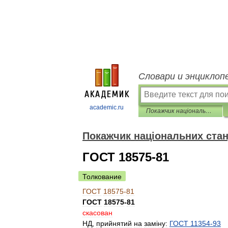
Словари и энциклоп
academic.ru
Покажчик національних стандартів
Покажчик національних стан
ГОСТ 18575-81
Толкование
ГОСТ
18575
-
81
ГОСТ
18575
-
81
скасован
НД
,
прийнятий
на
зам
і
ну:
ГОСТ
11354
-
93