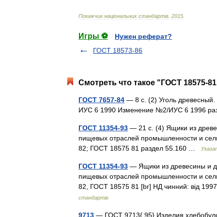
Покажчик
нац
і
ональних
стандарт
і
в
.
2015
.
Игры ⚽
Нужен реферат?
ГОСТ 18573-86
Смотреть что такое "ГОСТ 18575-81
ГОСТ 7657-84
— 8 с. (2) Уголь древесный
ИУС 6 1990 Изменение №2/ИУС 6 1996 р
ГОСТ 11354-93
— 21 с. (4) Ящики из древ
пищевых отраслей промышленности и сель
82; ГОСТ 18575 81 раздел 55.160 …
Указа
ГОСТ 11354-93
— Ящики из древесины и д
пищевых отраслей промышленности и сель
82, ГОСТ 18575 81 [br] НД чинний: від 19
стандартів
9713
— ГОСТ 9713{ 95} Изделия хлебобуло