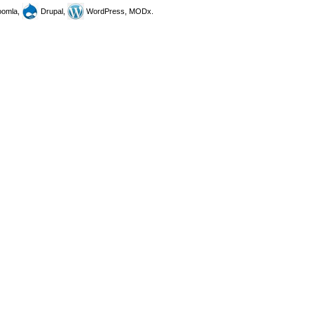
omla,
Drupal,
WordPress, MODx.